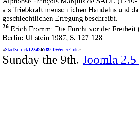
Alphonse François Marquis de SADE (1740-181
als Triebkraft menschlichen Handelns und da
geschlechtlichen Erregung beschreibt.
26
Erich Fromm: Die Furcht vor der Freiheit
Berlin: Ullstein 1987, S. 127-128
«
Start
Zurück
1
2
3
4
5
6
7
8
9
10
Weiter
Ende
»
Sunday the 9th.
Joomla 2.5