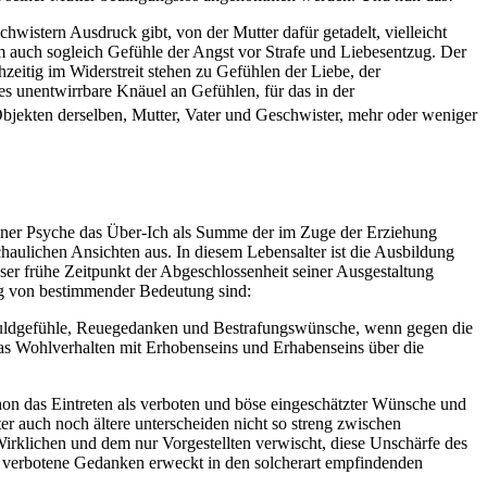
wistern Ausdruck gibt, von der Mutter dafür getadelt, vielleicht
ihm auch sogleich Gefühle der Angst vor Strafe und Liebesentzug. Der
zeitig im Widerstreit stehen zu Gefühlen der Liebe, der
s unentwirrbare Knäuel an Gefühlen, für das in der
bjekten derselben, Mutter, Vater und Geschwister, mehr oder weniger
einer Psyche das Über-Ich als Summe der im Zuge der Erziehung
chaulichen Ansichten aus. In diesem Lebensalter ist die Ausbildung
er frühe Zeitpunkt der Abgeschlossenheit seiner Ausgestaltung
ng von bestimmender Bedeutung sind:
Schuldgefühle, Reuegedanken und Bestrafungswünsche, wenn gegen die
das Wohlverhalten mit Erhobenseins und Erhabenseins über die
chon das Eintreten als verboten und böse eingeschätzter Wünsche und
r auch noch ältere unterscheiden nicht so streng zwischen
irklichen und dem nur Vorgestellten verwischt, diese Unschärfe des
f verbotene Gedanken erweckt in den solcherart empfindenden