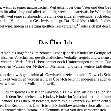
n, wenn es seiner narzisstischen Wut gegenüber dem Vater und den Gesch
ch für allmächtig und allwissend hält, weckt die narzisstische Wut in 
ieft, weil seine ablehnenden Gefühle den anderen gegenüber auch gleich
 dem Vater und den Geschwistern hegt. Das Kind löst schließlich diese
17
t wird, indem es sie zum größten Teil verdrängt
oder sich mit den O
Das Über-Ich
ldet sich bis ungefähr zum zehnten Lebensjahr des Kindes im Gefüge s
alischen Vorschriften, gesellschaftlichen Verhaltensregeln und weltans
m weiteren Verlauf des Lebens immer noch Umformungen eintreten. Dies
chriebenen Wurzeln des Mythos im Menschen und seine weitere Entfaltu
icht es dem, was gemeinhin als Gewissen bezeichnet wird. Es weckt 
igkeit verstoßen worden ist. Das Über-Ich belohnt andererseits auch 
sen, wie schon der Volksmund weiß.
. Dies entspricht zwar seiner Funktion als Gewissen, als das es auch s
 noch dem Seelenleben des Kindes. Kinder im Vorschulalter und mitunte
neinander. Das Über-Ich bewahrt, indem es die Grenzen zwischen dem W
r. Die Reaktion des Über-Ichs mit Schuldbewusstsein schon allein au
lgegenwärtigen Instanz, die Kenntnis selbst von den verborgensten