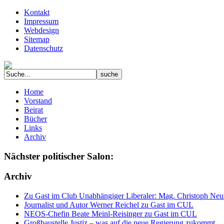
Kontakt
Impressum
Webdesign
Sitemap
Datenschutz
Home
Vorstand
Beirat
Bücher
Links
Archiv
Nächster politischer Salon:
Archiv
Zu Gast im Club Unabhängiger Liberaler: Mag. Christoph Neuma
Journalist und Autor Werner Reichel zu Gast im CUL
NEOS-Chefin Beate Meinl-Reisinger zu Gast im CUL
Großbaustelle Justiz – was auf die neue Regierung zukommt