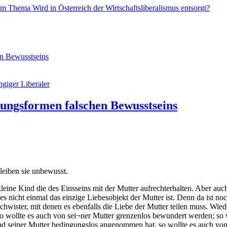
 Thema Wird in Österreich der Wirtschaftsliberalismus entsorgt?
en Bewusstseins
giger Liberaler
nungsformen falschen Bewusstseins
leiben sie unbewusst.
s kleine Kind die des Einsseins mit der Mutter aufrechterhalten. Aber 
s es nicht einmal das einzige Liebesobjekt der Mutter ist. Denn da ist 
chwister, mit denen es ebenfalls die Liebe der Mutter teilen muss. Wie
wollte es auch von sei¬ner Mutter grenzenlos bewundert werden; so wie
 Kind seiner Mutter bedingungslos angenommen hat, so wollte es auch 