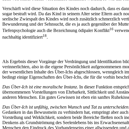
Verschärft wird diese Situation des Kindes noch dadurch, dass es dan
sogar bestraft wird. Da das Kind in seinem Alter seine Eltern auch no
seelische Zwiespalt des Kindes wird noch zusätzlich schmerzlich vert
Bewunderung und der Sehnsucht, die es ja auch gegenüber der Mutter,
16
Tiefenpsychologie auch die Bezeichnung ödipaler Konflikt
verwende
18
nachhaltig identifiziert
.
Als Ergebnis dieser Vorgänge der Verdrängung und Identifikation bi
verinnerlichten, also in die eigene Persönlichkeit aufgenommenen mor
der wesentlichen Inhalte des Über-Ichs abgeschlossen, wenngleich i
bedingt einige Eigenschaften des Über-Ichs, die für die vorhin bes
Das Über-Ich ist eine moralische Instanz
. In dieser Funktion entspr
übernommenen Vorstellungen von Ehrbarkeit, Sittlichkeit und Anständ
anderen Menschen. Ein gutes Gewissen ist eben ein sanftes Ruhekis
Das Über-Ich ist unfähig, zwischen Wunsch und Tat zu unterscheiden
Gedanken in das Bewusstsein zu verhindern hat, entspringt aber auch
Vorstellung und Wirklichkeit, sondern beide Bereiche fließen noch i
Denkens als Grundströmung des Seelenlebens bis ins Erwachsenenalte
Menschen den Eindruck des Vorhandenseins einer allwissenden und al