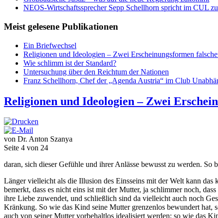
NEOS-Wirtschaftssprecher Sepp Schellhorn spricht im CUL zum
Meist gelesene Publikationen
Ein Briefwechsel
Religionen und Ideologien – Zwei Erscheinungsformen falsch
Wie schlimm ist der Standard?
Untersuchung über den Reichtum der Nationen
Franz Schellhorn, Chef der „Agenda Austria“ im Club Unabhän
Religionen und Ideologien – Zwei Erschei
von Dr. Anton Szanya
Seite 4 von 24
daran, sich dieser Gefühle und ihrer Anlässe bewusst zu werden. So b
Länger vielleicht als die Illusion des Einsseins mit der Welt kann da
bemerkt, dass es nicht eins ist mit der Mutter, ja schlimmer noch, das
ihre Liebe zuwendet, und schließlich sind da vielleicht auch noch Ges
Kränkung. So wie das Kind seine Mutter grenzenlos bewundert hat, so 
auch von seiner Mutter vorbehaltlos idealisiert werden; so wie das