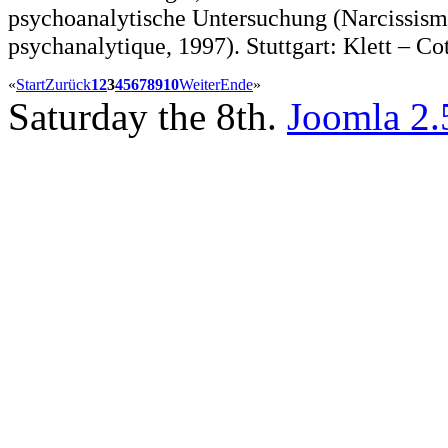
psychoanalytische Untersuchung (Narcissism
psychanalytique, 1997). Stuttgart: Klett – Co
«
Start
Zurück
1
2
3
4
5
6
7
8
9
10
Weiter
Ende
»
Saturday the 8th.
Joomla 2.