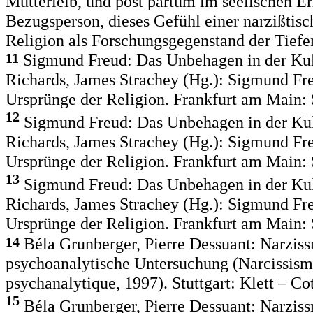
Mutterleib, und post partum im seelischen E
Bezugsperson, dieses Gefühl einer narzißti
Religion als Forschungsgegenstand der Tiefenp
11
Sigmund Freud: Das Unbehagen in der Kult
Richards, James Strachey (Hg.): Sigmund Fre
Ursprünge der Religion. Frankfurt am Main: S
12
Sigmund Freud: Das Unbehagen in der Kult
Richards, James Strachey (Hg.): Sigmund Fre
Ursprünge der Religion. Frankfurt am Main: S
13
Sigmund Freud: Das Unbehagen in der Kult
Richards, James Strachey (Hg.): Sigmund Fre
Ursprünge der Religion. Frankfurt am Main: S
14
Béla Grunberger, Pierre Dessuant: Narziss
psychoanalytische Untersuchung (Narcissism
psychanalytique, 1997). Stuttgart: Klett – Cot
15
Béla Grunberger, Pierre Dessuant: Narziss