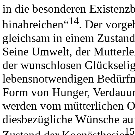
in die besonderen Existenz
14
hinabreichen“
. Der vorge
gleichsam in einem Zustan
Seine Umwelt, der Mutterle
der wunschlosen Glückseligk
lebensnotwendigen Bedürfnis
Form von Hunger, Verdauun
werden vom mütterlichen Or
diesbezügliche Wünsche auft
15
Zustand der Koenästhesie