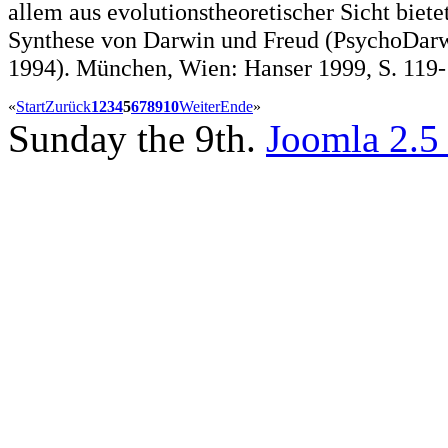
allem aus evolutionstheoretischer Sicht bie
Synthese von Darwin und Freud (PsychoDarw
1994). München, Wien: Hanser 1999, S. 119-
«
Start
Zurück
1
2
3
4
5
6
7
8
9
10
Weiter
Ende
»
Sunday the 9th.
Joomla 2.5