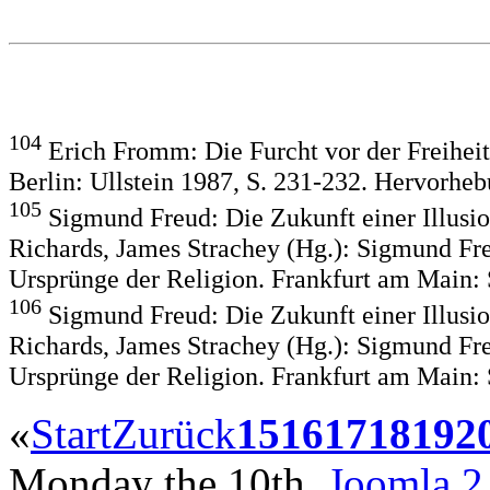
104
Erich Fromm: Die Furcht vor der Freihei
Berlin: Ullstein 1987, S. 231-232. Hervorheb
105
Sigmund Freud: Die Zukunft einer Illusio
Richards, James Strachey (Hg.): Sigmund Fre
Ursprünge der Religion. Frankfurt am Main: S
106
Sigmund Freud: Die Zukunft einer Illusio
Richards, James Strachey (Hg.): Sigmund Fre
Ursprünge der Religion. Frankfurt am Main: S
«
Start
Zurück
15
16
17
18
19
2
Monday the 10th.
Joomla 2