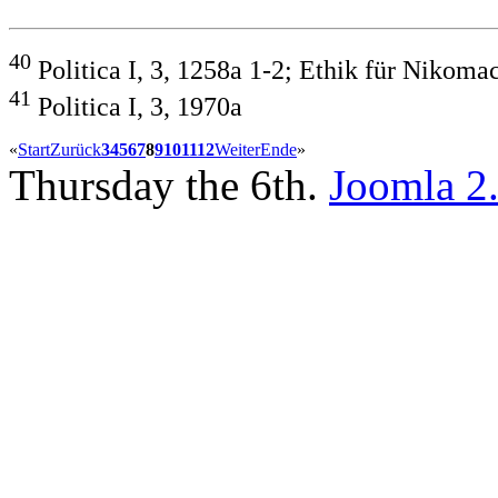
40
Politica I, 3, 1258a 1-2; Ethik für Nikoma
41
Politica I, 3, 1970a
«
Start
Zurück
3
4
5
6
7
8
9
10
11
12
Weiter
Ende
»
Thursday the 6th.
Joomla 2.