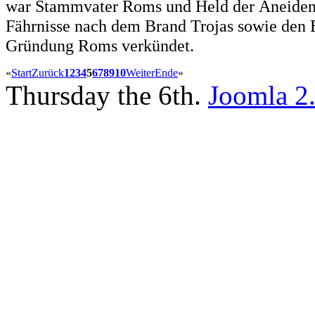
war Stammvater Roms und Held der Äneiden
Fährnisse nach dem Brand Trojas sowie den Ei
Gründung Roms verkündet.
«
Start
Zurück
1
2
3
4
5
6
7
8
9
10
Weiter
Ende
»
Thursday the 6th.
Joomla 2.