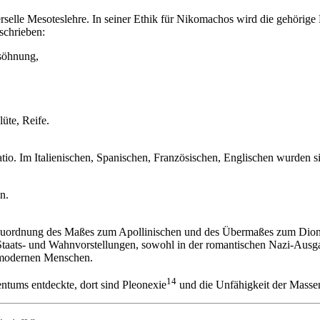
elle Mesoteslehre. In seiner Ethik für Nikomachos wird die gehörige 
schrieben:
söhnung,
üte, Reife.
tio. Im Italienischen, Spanischen, Französischen, Englischen wurden 
n.
uordnung des Maßes zum Apollinischen und des Übermaßes zum Dionysi
n Staats- und Wahnvorstellungen, sowohl in der romantischen Nazi-Aus
s modernen Menschen.
14
entums entdeckte, dort sind Pleonexie
und die Unfähigkeit der Massen