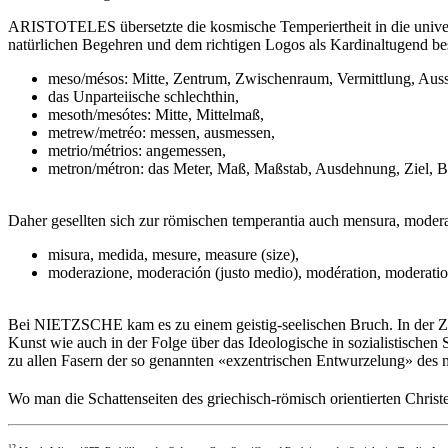
ARISTOTELES übersetzte die kosmische Temperiertheit in die univers
natürlichen Begehren und dem richtigen Logos als Kardinaltugend be
meso/mésos: Mitte, Zentrum, Zwischenraum, Vermittlung, Aus
das Unparteiische schlechthin,
mesoth/mesótes: Mitte, Mittelmaß,
metrew/metréo: messen, ausmessen,
metrio/métrios: angemessen,
metron/métron: das Meter, Maß, Maßstab, Ausdehnung, Ziel, Bl
Daher gesellten sich zur römischen temperantia auch mensura, modera
misura, medida, mesure, measure (size),
moderazione, moderación (justo medio), modération, moderatio
Bei NIETZSCHE kam es zu einem geistig-seelischen Bruch. In der Z
Kunst wie auch in der Folge über das Ideologische in sozialistische
zu allen Fasern der so genannten «exzentrischen Entwurzelung» de
Wo man die Schattenseiten des griechisch-römisch orientierten Christ
12