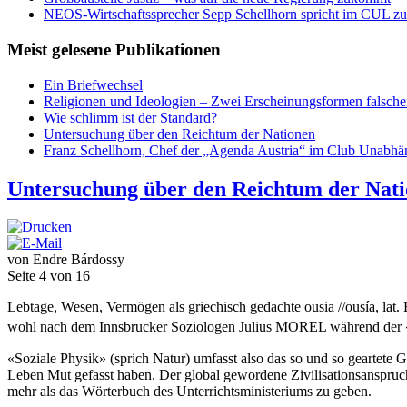
NEOS-Wirtschaftssprecher Sepp Schellhorn spricht im CUL zum
Meist gelesene Publikationen
Ein Briefwechsel
Religionen und Ideologien – Zwei Erscheinungsformen falsch
Wie schlimm ist der Standard?
Untersuchung über den Reichtum der Nationen
Franz Schellhorn, Chef der „Agenda Austria“ im Club Unabhän
Untersuchung über den Reichtum der Nat
von Endre Bárdossy
Seite 4 von 16
Lebtage, Wesen, Vermögen als griechisch gedachte ousia //ousía, lat
wohl nach dem Innsbrucker Soziologen Julius MOREL während der
«Soziale Physik» (sprich Natur) umfasst also das so und so geartete 
Leben Mut gefasst haben. Der global gewordene Zivilisationsanspruch 
mehr als das Wörterbuch des Unterrichtsministeriums zu geben.