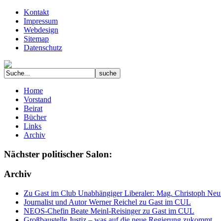
Kontakt
Impressum
Webdesign
Sitemap
Datenschutz
Home
Vorstand
Beirat
Bücher
Links
Archiv
Nächster politischer Salon:
Archiv
Zu Gast im Club Unabhängiger Liberaler: Mag. Christoph Neuma
Journalist und Autor Werner Reichel zu Gast im CUL
NEOS-Chefin Beate Meinl-Reisinger zu Gast im CUL
Großbaustelle Justiz – was auf die neue Regierung zukommt