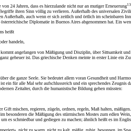
13
 von 24 Jahren, dass es hierzulande nicht nur an mutiger Erneuerung
egriffe ihren Sinn völlig zu verlieren. Außerhalb des universalen Zivi
en Außerhalb, auch wenn er sich zeitlich und örtlich im scheinbaren Inne
e österreichische Diplomatie in Buenos Aires abgenommen hat. Ein wen
s heißt
oder handeln,
er kommt angefangen von Mäßigung und Disziplin, über Sittsamkeit un
 ganz geheuer ist. Das griechische Denken meinte in erster Linie ein Z
e über die ganze Seele. Sie bedeutet allem voran Gesundheit und Harmo
st ein für alle Mal sehr aufschlussreich und ein sprechendes Zeugnis d
odernen Zeitalter, durch die humanistische Bildung gehen müssten:
r Gift mischen, regieren, zügeln, ordnen, regeln, Maß halten, mäßigen.
 im besonderen die Mäßigung des stürmischen Mostes zum edlen Wein, 
 um es schmiedbar und gediegen zu machen; ähnlich heißt es im Englis
mperiert», nicht zu warm, nicht zu kalt, mäßig, ruhig, besonnen, im Sp