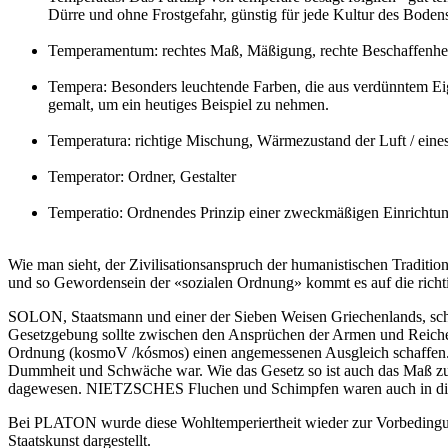
Dürre und ohne Frostgefahr, günstig für jede Kultur des Bodens
Temperamentum: rechtes Maß, Mäßigung, rechte Beschaffenheit
Tempera: Besonders leuchtende Farben, die aus verdünntem Eig
gemalt, um ein heutiges Beispiel zu nehmen.
Temperatura: richtige Mischung, Wärmezustand der Luft / eine
Temperator: Ordner, Gestalter
Temperatio: Ordnendes Prinzip einer zweckmäßigen Einrichtu
Wie man sieht, der Zivilisationsanspruch der humanistischen Traditio
und so Gewordensein der «sozialen Ordnung» kommt es auf die richt
SOLON, Staatsmann und einer der Sieben Weisen Griechenlands, schuf
Gesetzgebung sollte zwischen den Ansprüchen der Armen und Reiche
Ordnung (kosmoV /kósmos) einen angemessenen Ausgleich schaffen. Un
Dummheit und Schwäche war. Wie das Gesetz so ist auch das Maß zu 
dagewesen. NIETZSCHES Fluchen und Schimpfen waren auch in diese
Bei PLATON wurde diese Wohltemperiertheit wieder zur Vorbedingun
Staatskunst dargestellt.