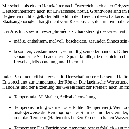
Mir scheint als einem Heimkehrer nach Österreich nach einer Odyssee
Deutschunterricht, auch für Erwachsene, nottut. Grundworte sind im B
Begierden nicht zügelt, der fällt bald in den Bereich dieses barbarisch
Staatsangehörigkeit hängt nicht vom Reisepass ab, den mir einmal di
Der Ausdruck swfronew/sophronéo als Charakterzug des Griechentum
mäßig, enthaltsam, maßvoll, bescheiden, gesunden Sinnes sein 
besonnen, verständnisvoll, vernünftig sein oder handeln. Dah
semantische Skala aus dieser Sprachfamilie, die uns nicht mehr
Freveltat, Misshandlung und Übermut.
Indes Besonnenheit ist Herrschaft, Herrschaft unserer besseren Hälft
Entsprechung zur temperantia der Römer. Die lateinische Wortgruppe i
Handelns und der Erziehung der Gesellschaft zur Freiheit, auch im m
Temperantia: Maßhalten, Selbstbeherrschung,
Temperare: richtig wärmen oder kühlen (temperieren), Wein ode
analogerweise die Beruhigung eines Sturmes und der Gemüter,
oder das Tempern (Härten) des heißen Eisens im kalten Wasser,
Temperatus: Das Partizip von temperare besagt folglich «gut te