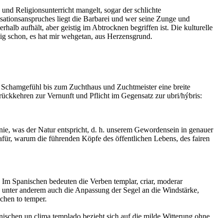
und Religionsunterricht mangelt, sogar der schlichte
lisationsanspruches liegt die Barbarei und wer seine Zunge und
rhalb aufhält, aber geistig im Abtrocknen begriffen ist. Die kulturelle
ig schon, es hat mir wehgetan, aus Herzensgrund.
d Schamgefühl bis zum Zuchthaus und Zuchtmeister eine breite
urückkehren zur Vernunft und Pflicht im Gegensatz zur ubri/hýbris:
nie, was der Natur entspricht, d. h. unserem Gewordensein in genauer
afür, warum die führenden Köpfe des öffentlichen Lebens, des fairen
 Im Spanischen bedeuten die Verben templar, criar, moderar
unter anderem auch die Anpassung der Segel an die Windstärke,
chen to temper.
anischen un clima templado bezieht sich auf die milde Witterung ohne