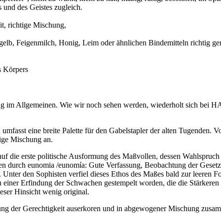
 und des Geistes zugleich.
, richtige Mischung,
elb, Feigenmilch, Honig, Leim oder ähnlichen Bindemitteln richtig g
s Körpers
ng im Allgemeinen. Wie wir noch sehen werden, wiederholt sich bei H
n umfasst eine breite Palette für den Gabelstapler der alten Tugenden
ige Mischung an.
 die erste politische Ausformung des Maßvollen, dessen Wahlspruch da
n durch eunomia /eunomía: Gute Verfassung, Beobachtung der Gesetze
ter den Sophisten verfiel dieses Ethos des Maßes bald zur leeren For
einer Erfindung der Schwachen gestempelt worden, die die Stärkeren a
r Hinsicht wenig original.
g der Gerechtigkeit auserkoren und in abgewogener Mischung zusamme