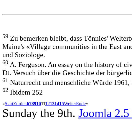
59
Zu bemerken bleibt, dass Tönnies' Welterf
Maine's «Village communities in the East an
und Soziologe.
60
A. Ferguson. An essay on the history of ci
Dt. Versuch über die Geschichte der bürgerli
61
Naturrecht und menschliche Würde 1961,
62
Ibidem 252
«
Start
Zurück
6
7
8
9
10
11
12
13
14
15
Weiter
Ende
»
Sunday the 9th.
Joomla 2.5