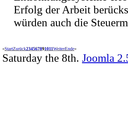
Erfolg der Arbeit berück
würden auch die Steuerm
«
Start
Zurück
2
3
4
5
6
7
8
9
10
11
Weiter
Ende
»
Saturday the 8th.
Joomla 2.