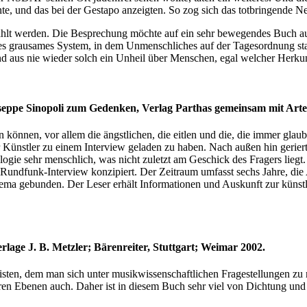
nnte, und das bei der Gestapo anzeigten. So zog sich das totbringende
erzählt werden. Die Besprechung möchte auf ein sehr bewegendes Buch 
tes grausames System, in dem Unmenschliches auf der Tagesordnung st
d aus nie wieder solch ein Unheil über Menschen, egal welcher Herkunf
seppe Sinopoli zum Gedenken, Verlag Parthas gemeinsam mit Arte 
 können, vor allem die ängstlichen, die eitlen und die, die immer glau
 Künstler zu einem Interview geladen zu haben. Nach außen hin geriert 
ogie sehr menschlich, was nicht zuletzt am Geschick des Fragers liegt
undfunk-Interview konzipiert. Der Zeitraum umfasst sechs Jahre, die A
chema gebunden. Der Leser erhält Informationen und Auskunft zur künst
age J. B. Metzler; Bärenreiter, Stuttgart; Weimar 2002.
en, dem man sich unter musikwissenschaftlichen Fragestellungen zu näh
deren Ebenen auch. Daher ist in diesem Buch sehr viel von Dichtung und