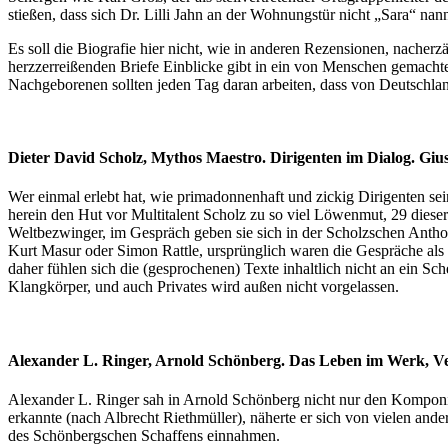
stießen, dass sich Dr. Lilli Jahn an der Wohnungstür nicht „Sara“ na
Es soll die Biografie hier nicht, wie in anderen Rezensionen, nach
herzzerreißenden Briefe Einblicke gibt in ein von Menschen gemach
Nachgeborenen sollten jeden Tag daran arbeiten, dass von Deutschlan
Dieter David Scholz, Mythos Maestro. Dirigenten im Dialog. Giu
Wer einmal erlebt hat, wie primadonnenhaft und zickig Dirigenten sein
herein den Hut vor Multitalent Scholz zu so viel Löwenmut, 29 dieser
Weltbezwinger, im Gespräch geben sie sich in der Scholzschen Anthol
Kurt Masur oder Simon Rattle, ursprünglich waren die Gespräche als R
daher fühlen sich die (gesprochenen) Texte inhaltlich nicht an ein S
Klangkörper, und auch Privates wird außen nicht vorgelassen.
Alexander L. Ringer, Arnold Schönberg. Das Leben im Werk, Verl
Alexander L. Ringer sah in Arnold Schönberg nicht nur den Komponist
erkannte (nach Albrecht Riethmüller), näherte er sich von vielen an
des Schönbergschen Schaffens einnahmen.