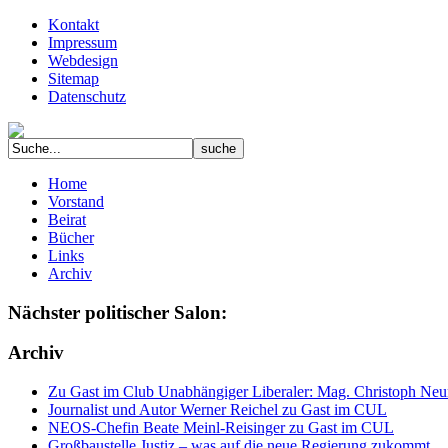
Kontakt
Impressum
Webdesign
Sitemap
Datenschutz
Home
Vorstand
Beirat
Bücher
Links
Archiv
Nächster politischer Salon:
Archiv
Zu Gast im Club Unabhängiger Liberaler: Mag. Christoph Neuma
Journalist und Autor Werner Reichel zu Gast im CUL
NEOS-Chefin Beate Meinl-Reisinger zu Gast im CUL
Großbaustelle Justiz – was auf die neue Regierung zukommt