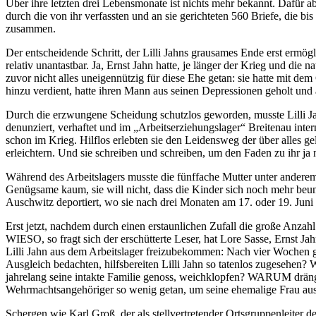
Über ihre letzten drei Lebensmonate ist nichts mehr bekannt. Dafür ab
durch die von ihr verfassten und an sie gerichteten 560 Briefe, die bis
zusammen.
Der entscheidende Schritt, der Lilli Jahns grausames Ende erst ermögl
relativ unantastbar. Ja, Ernst Jahn hatte, je länger der Krieg und die 
zuvor nicht alles uneigennützig für diese Ehe getan: sie hatte mit d
hinzu verdient, hatte ihren Mann aus seinen Depressionen geholt und 
Durch die erzwungene Scheidung schutzlos geworden, musste Lilli J
denunziert, verhaftet und im „Arbeitserziehungslager“ Breitenau inter
schon im Krieg. Hilflos erlebten sie den Leidensweg der über alles ge
erleichtern. Und sie schreiben und schreiben, um den Faden zu ihr ja n
Während des Arbeitslagers musste die fünffache Mutter unter andere
Genügsame kaum, sie will nicht, dass die Kinder sich noch mehr beu
Auschwitz deportiert, wo sie nach drei Monaten am 17. oder 19. Ju
Erst jetzt, nachdem durch einen erstaunlichen Zufall die große Anzahl 
WIESO, so fragt sich der erschütterte Leser, hat Lore Sasse, Ernst
Lilli Jahn aus dem Arbeitslager freizubekommen: Nach vier Wochen 
Ausgleich bedachten, hilfsbereiten Lilli Jahn so tatenlos zugesehen?
jahrelang seine intakte Familie genoss, weichklopfen? WARUM drängt
Wehrmachtsangehöriger so wenig getan, um seine ehemalige Frau aus
Schergen wie Karl Groß, der als stellvertretender Ortsgruppenleiter 