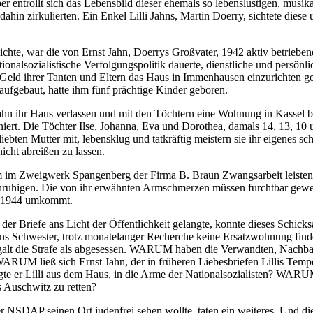
er entrollt sich das Lebensbild dieser ehemals so lebenslustigen, musik
 dahin zirkulierten. Ein Enkel Lilli Jahns, Martin Doerry, sichtete diese 
ichte, war die von Ernst Jahn, Doerrys Großvater, 1942 aktiv betrieben
nationalsozialistische Verfolgungspolitik dauerte, dienstliche und persönl
em Geld ihrer Tanten und Eltern das Haus in Immenhausen einzurichten g
aufgebaut, hatte ihm fünf prächtige Kinder geboren.
ahn ihr Haus verlassen und mit den Töchtern eine Wohnung in Kassel 
niert. Die Töchter Ilse, Johanna, Eva und Dorothea, damals 14, 13, 10 u
liebten Mutter mit, lebensklug und tatkräftig meistern sie ihr eigenes 
icht abreißen zu lassen.
m im Zweigwerk Spangenberg der Firma B. Braun Zwangsarbeit leisten. W
nruhigen. Die von ihr erwähnten Armschmerzen müssen furchtbar gewes
ni 1944 umkommt.
der Briefe ans Licht der Öffentlichkeit gelangte, konnte dieses Schicks
 Jahns Schwester, trotz monatelanger Recherche keine Ersatzwohnung f
galt die Strafe als abgesessen. WARUM haben die Verwandten, Nachbar
 WARUM ließ sich Ernst Jahn, der in früheren Liebesbriefen Lillis Tempe
e er Lilli aus dem Haus, in die Arme der Nationalsozialisten? WARUM 
 Auschwitz zu retten?
der NSDAP seinen Ort judenfrei sehen wollte, taten ein weiteres. Und d