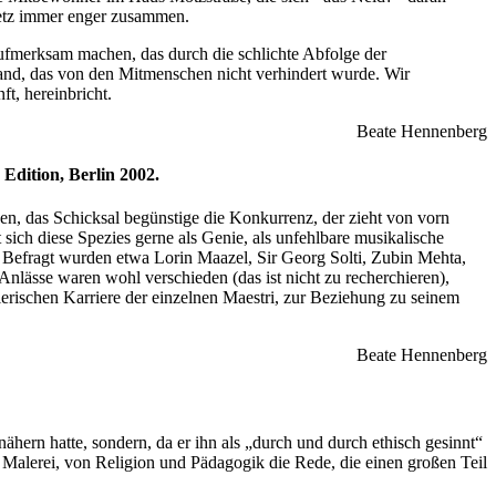
 Netz immer enger zusammen.
aufmerksam machen, das durch die schlichte Abfolge der
and, das von den Mitmenschen nicht verhindert wurde. Wir
t, hereinbricht.
Beate Hennenberg
Edition, Berlin 2002.
ben, das Schicksal begünstige die Konkurrenz, der zieht von vorn
sich diese Spezies gerne als Genie, als unfehlbare musikalische
. Befragt wurden etwa Lorin Maazel, Sir Georg Solti, Zubin Mehta,
nlässe waren wohl verschieden (das ist nicht zu recherchieren),
lerischen Karriere der einzelnen Maestri, zur Beziehung zu seinem
Beate Hennenberg
ern hatte, sondern, da er ihn als „durch und durch ethisch gesinnt“
 Malerei, von Religion und Pädagogik die Rede, die einen großen Teil