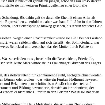
alisch und intellektuell gebildeten jungen, schönen Frau umso stärker
und stellte sie mit weiteren Primärquellen zu einer Biografie
e Scheidung. Bis dahin galt sie durch die Ehe mit einem Arier als
iche Repressalien zu erdulden - aber was hatte Lilli Jahn in den Jahren
eholfen, über Seitensprünge hinweg gesehen, als Ärztin weiteres Geld
beziehen. Wegen einer Unachtsamkeit wurde sie 1943 bei der Gestapo
nd 2, waren seitdem allein auf sich gestellt - der Sohn Gerhard war
schweres Schicksal und versuchen das der Mutter durch Pakete zu
as sie erleiden muss, beschreibt die Bescheidene, Friedvolle,
en sein. Mitte März wurde sie ins Frauenlager Birkenau des Lagers
al, das stellvertretend für Zehntausende steht, nachgezeichnet werden.
inden können oder wollen – das wäre ein Funken Hoffnung gewesen,
n und Bekannten dem schrittweisen Auslöschen der stets auf
rament und Bildung bewunderte, der sich an ihr orientierte, der
erhörte er nicht ihre Hilferufe in den Briefen? WARUM hat er als
ie Mitbewohner im Haus Motzstraße, die sich - aus Neid? - daran