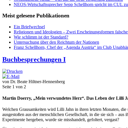
NEOS-Wirtschaftssprecher Sepp Schellhorn spricht im CUL zum
Meist gelesene Publikationen
Ein Briefwechsel
Religionen und Ideologien – Zwei Erscheinungsformen falsch
Wie schlimm ist der Standard?
Untersuchung über den Reichtum der Nationen
Franz Schellhorn, Chef der „Agenda Austria“ im Club Unabhän
Buchbesprechungen I
von Dr. Beate Hiltner-Hennenberg
Seite 1 von 2
Martin Doerry, „Mein verwundetes Herz“. Das Leben der Lilli Ja
Welchen Grausamkeiten wird Lilli Jahn in ihren letzten Monaten, die
ausgestoßen aus der menschlichen Gesellschaft, in die sie sich – aus
Experimente hergeben, wurde sie misshandelt, gefoltert, vergast?