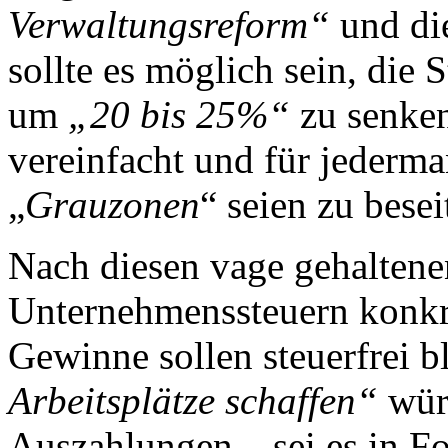
Verwaltungsreform“
und d
sollte es möglich sein, die 
um
„20 bis 25%“
zu senken
vereinfacht und für jederma
„
Grauzonen
“ seien zu besei
Nach diesen vage gehaltene
Unternehmenssteuern konkr
Gewinne sollen steuerfrei b
Arbeitsplätze schaffen“
würd
Auszahlungen – sei es in 