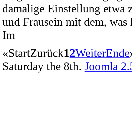
damalige Einstellung etwa 
und Frausein mit dem, was h
Im
«
Start
Zurück
1
2
Weiter
Ende
Saturday the 8th.
Joomla 2.