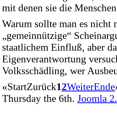
mit denen sie die Menschen
Warum sollte man es nicht 
„gemeinnützige“ Scheinargu
staatlichem Einfluß, aber d
Eigenverantwortung versuc
Volksschädling, wer Ausbeu
«
Start
Zurück
1
2
Weiter
Ende
Thursday the 6th.
Joomla 2.