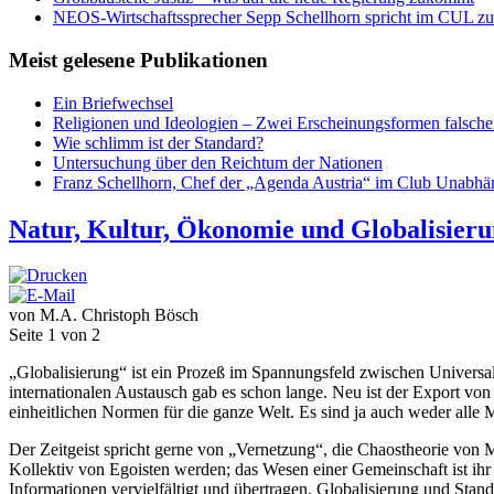
NEOS-Wirtschaftssprecher Sepp Schellhorn spricht im CUL zum
Meist gelesene Publikationen
Ein Briefwechsel
Religionen und Ideologien – Zwei Erscheinungsformen falsch
Wie schlimm ist der Standard?
Untersuchung über den Reichtum der Nationen
Franz Schellhorn, Chef der „Agenda Austria“ im Club Unabhän
Natur, Kultur, Ökonomie und Globalisier
von M.A. Christoph Bösch
Seite 1 von 2
„Globalisierung“ ist ein Prozeß im Spannungsfeld zwischen Universal
internationalen Austausch gab es schon lange. Neu ist der Export von
einheitlichen Normen für die ganze Welt. Es sind ja auch weder alle Me
Der Zeitgeist spricht gerne von „Vernetzung“, die Chaostheorie von 
Kollektiv von Egoisten werden; das Wesen einer Gemeinschaft ist ihr
Informationen vervielfältigt und übertragen. Globalisierung und Stand