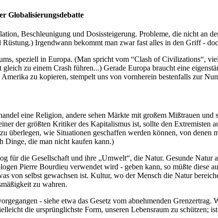
Globalisierungsdebatte
alation, Beschleunigung und Dosissteigerung. Probleme, die nicht an
d Rüstung.) Irgendwann bekommt man zwar fast alles in den Griff - doch
ms, speziell in Europa. (Man spricht vom “Clash of Civilizations“, viel
ht gleich zu einem Crash führen...) Gerade Europa braucht eine eigenstä
merika zu kopieren, stempelt uns von vornherein bestenfalls zur Nu
Freihandel eine Religion, andere sehen Märkte mit großem Mißtrauen un
 einer der größten Kritiker des Kapitalismus ist, sollte den Extremiste
zu überlegen, wie Situationen geschaffen werden können, von denen mög
ch Dinge, die man nicht kaufen kann.)
alog für die Gesellschaft und ihre „Umwelt“, die Natur. Gesunde Natur 
iologen Pierre Bourdieu verwendet wird - geben kann, so müßte diese au
 was von selbst gewachsen ist. Kultur, wo der Mensch die Natur bereiche
ismäßigkeit zu wahren.
vorgegangen - siehe etwa das Gesetz vom abnehmenden Grenzertrag. Was
lleicht die ursprünglichste Form, unseren Lebensraum zu schützen; ist