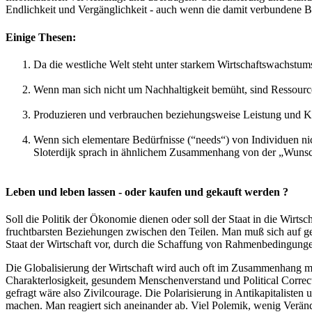
Endlichkeit und Vergänglichkeit - auch wenn die damit verbundene B
Einige Thesen:
Da die westliche Welt steht unter starkem Wirtschaftswachstums
Wenn man sich nicht um Nachhaltigkeit
bemüht, sind Ressource
Produzieren und verbrauchen beziehungsweise Leistung und K
Wenn sich elementare Bedürfnisse (“needs“) von Individuen nich
Sloterdijk sprach in ähnlichem Zusammenhang von der „Wuns
Leben und leben lassen - oder kaufen und gekauft werden ?
Soll die Politik der Ökonomie dienen oder soll der Staat in die Wirts
fruchtbarsten Beziehungen zwischen den Teilen. Man muß sich auf gem
Staat der Wirtschaft vor, durch die Schaffung von Rahmenbedingungen,
Die Globalisierung der Wirtschaft wird auch oft im Zusammenhang mi
Charakterlosigkeit, gesundem Menschenverstand und Political Correct
gefragt wäre also Zivilcourage. Die Polarisierung in Antikapitalisten
machen. Man reagiert sich aneinander ab. Viel Polemik, wenig Veränder