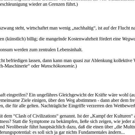
eschleunigung wieder an Grenzen führt.)
zwang steht, wirtschaftet man wenig „nachhaltig“, ist auf der Flucht na
n (künstlich) billig; die mangelnde Kostenwahrheit fördert eine
Wegwer
onsum werden zum zentralen Lebensinhalt.
t befriedigen lassen, dann kann man quasi zur Ablenkung kollektive Wü
ch-Maschinerie“ oder
Wunschökonomie
.)
chaft eingreifen? Ein ungefähres Gleichgewicht der Kräfte wäre wohl (a
einsame Ziele einigen, über den Weg abstimmen - dann aber dem freien
 die für alle gelten. Nachträgliche Eingriffe verzerren den Wettbewerb
t dem “Clash of Civilizations“ genannt. Ist der „Kampf der Kulturen
ness? Statt die Symptome zu bekämpfen, ließe sich zeigen, wie jeder al
 und Neoliberale führt hauptsächlich dazu, daß die einen über „die Mult
ungspotential: es soll sich ja gar nichts Fundamentales ändern...