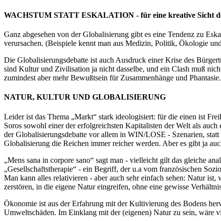
WACHSTUM STATT ESKALATION - für eine kreative Sicht der 
Ganz abgesehen von der Globalisierung gibt es eine Tendenz zu Esk
verursachen. (Beispiele kennt man aus Medizin, Politik, Ökologie un
Die Globalisierungsdebatte ist auch Ausdruck einer Krise des Bürgertu
sind Kultur und Zivilisation ja nicht dasselbe, und ein Clash muß nic
zumindest aber mehr Bewußtsein für Zusammenhänge und Phantasie. A
NATUR, KULTUR UND GLOBALISIERUNG
Leider ist das Thema „Markt“ stark ideologisiert: für die einen ist 
Soros sowohl einer der erfolgreichsten Kapitalisten der Welt als auch
der Globalisierungsdebatte vor allem in WIN/LOSE - Szenarien, statt 
Globalisierung die Reichen immer reicher werden. Aber es gibt ja au
„Mens sana in corpore sano“ sagt man - vielleicht gilt das gleiche an
„Gesellschaftstherapie“ - ein Begriff, der u.a vom französischen Soz
Man kann alles relativieren - aber auch sehr einfach sehen: Natur ist,
zerstören, in die eigene Natur eingreifen, ohne eine gewisse Verhältn
Ökonomie ist aus der Erfahrung mit der Kultivierung des Bodens her
Umweltschäden. Im Einklang mit der (eigenen) Natur zu sein, wäre vie