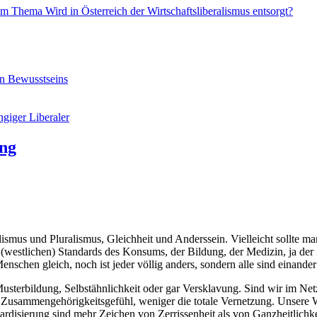
 Thema Wird in Österreich der Wirtschaftsliberalismus entsorgt?
en Bewusstseins
giger Liberaler
ung
ismus und Pluralismus, Gleichheit und Anderssein. Vielleicht sollte ma
 (westlichen) Standards des Konsums, der Bildung, der Medizin, ja der 
nschen gleich, noch ist jeder völlig anders, sondern alle sind einander
Musterbildung, Selbstähnlichkeit oder gar Versklavung. Sind wir im Ne
 Zusammengehörigkeitsgefühl, weniger die totale Vernetzung. Unsere W
ardisierung sind mehr Zeichen von Zerrissenheit als von Ganzheitlichke