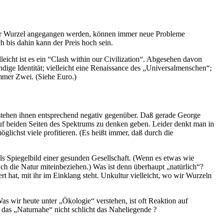
 der Wurzel angegangen werden, können immer neue Probleme
 bis dahin kann der Preis hoch sein.
leicht ist es ein “Clash within our Civilization“. Abgesehen davon
ndige Identität; vielleicht eine Renaissance des „Universalmenschen“;
mmer Zwei. (Siehe Euro.)
d stehen ihnen entsprechend negativ gegenüber. Daß gerade George
n auf beiden Seiten des Spektrums zu denken geben. Leider denkt man in
lichst viele profitieren. (Es heißt immer, daß durch die
als Spiegelbild einer gesunden Gesellschaft. (Wenn es etwas wie
ch die Natur miteinbeziehen.) Was ist denn überhaupt „natürlich“?
rt hat, mit ihr im Einklang steht. Unkultur vielleicht, wo wir Wurzeln
 wir heute unter „Ökologie“ verstehen, ist oft Reaktion auf
 das „Naturnahe“ nicht schlicht das Naheliegende ?