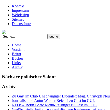
Kontakt
Impressum
Webdesign
Sitemap
Datenschutz
Home
Vorstand
Beirat
Bücher
Links
Archiv
Nächster politischer Salon:
Archiv
Zu Gast im Club Unabhängiger Liberaler: Mag. Christoph Neuma
Journalist und Autor Werner Reichel zu Gast im CUL
NEOS-Chefin Beate Meinl-Reisinger zu Gast im CUL
Großbaustelle Justiz – was auf die neue Regierung zukommt