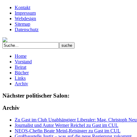
Kontakt
Impressum
Webdesign
Sitemap
Datenschutz
Home
Vorstand
Beirat
Bücher
Links
Archiv
Nächster politischer Salon:
Archiv
Zu Gast im Club Unabhängiger Liberaler: Mag. Christoph Neuma
Journalist und Autor Werner Reichel zu Gast im CUL
NEOS-Chefin Beate Meinl-Reisinger zu Gast im CUL
Großbaustelle Justiz – was auf die neue Regierung zukommt