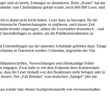
er sind sie bereit, Zeitungen zu abonnieren. Beim „Kurier“ hat das
ndstetter zum Chefredakteur gekürt wurde, noch 600.000 Leser, sind
ird es damit nicht leicht haben. Leser dazu zu bewegen, für die
ektronische Österreichausgabe zu etablieren, nach kurzer Zeit
ahlschranke eingezogen, sinken die Leserzahlen dramatisch – und
 Spezialbeilagen zu starten, um die Publikumsreaktionen zu
 Unterstellungen aus der untersten Schublade gehörten dazu. Einige
ismus in Österreich werden. Unfassbar, angesichts der Vita
 Bildunterschriften, Verwechslungen und offenkundige Fehler
 entgegen. Zwar habe es seit dem Zeitpunkt ihres Karrierestarts
se, dass der Leser deshalb von den Reaktionen mehr belogen oder in
doziert. Der „Fall Relotius“ vom deutschen „Spiegel“ (der mit
 dass wieder eine ebenso hochprofessionelle wie erwiesenermaßen