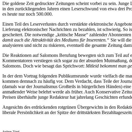
Die goldene Zeit gedruckter Zeitungen scheint vorbei zu sein. Junge
in den zurückliegenden Jahren einen Leserschwund von etwa drei Proz
es heute nur noch 500.000.
Einen Teil des Leserverlustes durch verstärkte elektronische Angebote
Lieferung elektronischer Nachrichten zu bezahlen, ist schwierig. So i
gescheitert. Die notwendige „kritische Masse“ zahlender Abonnenten
damit auch die Attraktivität des Mediums für Inserenten.“
Sie will di
analysieren und nicht zu riskieren, eventuell die gesamte Zeitung dam
Die Reaktionen auf Salomons Berufung bewegten sich zum Teil auf e
Kommentatoren verstiegen sich sogar zu der absurden Mutmaßung, de
Salomons. Doch wie besagt das Sprichwort:
Mitleid bekommt man ge
In der dem Vortrag folgenden Publikumsrunde wurde vielfach die mang
kommen demnach zu häufig vor. Dem Verdacht, dass Teile der Journalis
(damals war der Journalismus Großteils in bürgerlichen Händen) eine
anmaßender Weise belehrt werde als früher. Auch Konservative Zeitun
Preisen überhäufte junge Redakteur hat jahrelang Geschichten erfunden
Angesichts des erdrückenden rotgrünen Übergewichts in den Redaktion
liberale Persönlichkeit an der Spitze der drittstärksten Bezahltageszeit
Andreas Tögel