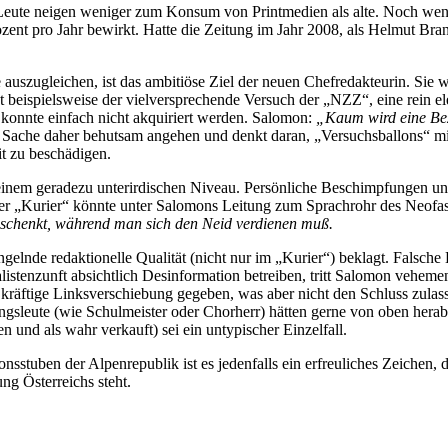
 Leute neigen weniger zum Konsum von Printmedien als alte. Noch wenig
ent pro Jahr bewirkt. Hatte die Zeitung im Jahr 2008, als Helmut Bra
 auszugleichen, ist das ambitiöse Ziel der neuen Chefredakteurin. Sie w
st beispielsweise der vielversprechende Versuch der „NZZ“, eine rein el
 konnte einfach nicht akquiriert werden. Salomon:
„Kaum wird eine Bez
e Sache daher behutsam angehen und denkt daran, „Versuchsballons“ mit
it zu beschädigen.
inem geradezu unterirdischen Niveau. Persönliche Beschimpfungen und
r „Kurier“ könnte unter Salomons Leitung zum Sprachrohr des Neofasch
schenkt, während man sich den Neid verdienen muß.
elnde redaktionelle Qualität (nicht nur im „Kurier“) beklagt. Falsche
tenzunft absichtlich Desinformation betreiben, tritt Salomon vehement
 kräftige Linksverschiebung gegeben, was aber nicht den Schluss zulas
gsleute (wie Schulmeister oder Chorherr) hätten gerne von oben herab 
 und als wahr verkauft) sei ein untypischer Einzelfall.
sstuben der Alpenrepublik ist es jedenfalls ein erfreuliches Zeichen,
ung Österreichs steht.