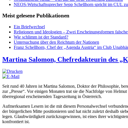
NEOS-Wirtschaftssprecher Sepp Schellhorn spricht im CUL zum
Meist gelesene Publikationen
Ein Briefwechsel
Religionen und Ideologien – Zwei Erscheinungsformen falsch
Wie schlimm ist der Standard?
Untersuchung über den Reichtum der Nationen
Franz Schellhorn, Chef der „Agenda Austria“ im Club Unabhän
Martina Salomon, Chefredakteurin des „
Seit rund 40 Jahren ist Martina Salomon, Doktor der Philosophie, ber
zur „Presse“. Vor einigen Monaten trat sie die Nachfolge von Helmut B
überregional erscheinenden Tageszeitung in Österreich.
Aufmerksamen Lesern ist die mit diesem Personalwechsel verbundene Ku
der bürgerlichen Mitte positionieren und hat nicht zuletzt deshalb 
legen. Glaubwürdigkeit zurückzugewinnen, ist eines ihrer wichtigste
konfrontiert ist.