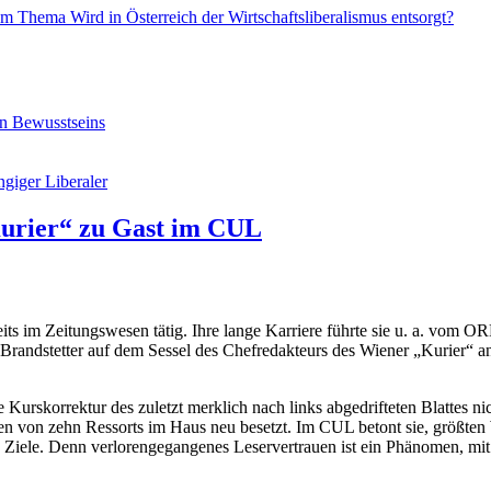
 Thema Wird in Österreich der Wirtschaftsliberalismus entsorgt?
en Bewusstseins
giger Liberaler
Kurier“ zu Gast im CUL
eits im Zeitungswesen tätig. Ihre lange Karriere führte sie u. a. vom 
randstetter auf dem Sessel des Chefredakteurs des Wiener „Kurier“ an. S
rskorrektur des zuletzt merklich nach links abgedrifteten Blattes nic
sieben von zehn Ressorts im Haus neu besetzt. Im CUL betont sie, größ
n Ziele. Denn verlorengegangenes Leservertrauen ist ein Phänomen, mit 