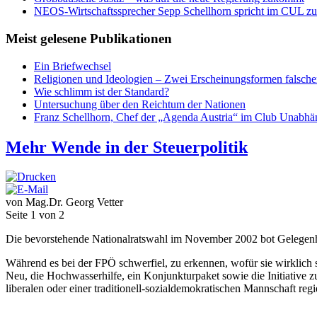
NEOS-Wirtschaftssprecher Sepp Schellhorn spricht im CUL zum
Meist gelesene Publikationen
Ein Briefwechsel
Religionen und Ideologien – Zwei Erscheinungsformen falsch
Wie schlimm ist der Standard?
Untersuchung über den Reichtum der Nationen
Franz Schellhorn, Chef der „Agenda Austria“ im Club Unabhän
Mehr Wende in der Steuerpolitik
von Mag.Dr. Georg Vetter
Seite 1 von 2
Die bevorstehende Nationalratswahl im November 2002 bot Gelegenhei
Während es bei der FPÖ schwerfiel, zu erkennen, wofür sie wirklich 
Neu, die Hochwasserhilfe, ein Konjunkturpaket sowie die Initiative zu
liberalen oder einer traditionell-sozialdemokratischen Mannschaft reg