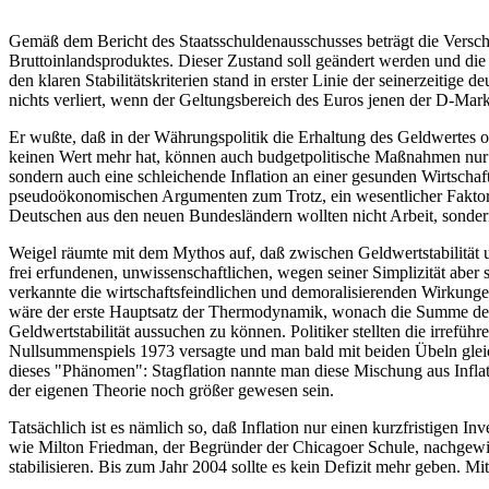
Gemäß dem Bericht des Staatsschuldenausschusses beträgt die Verschu
Bruttoinlandsproduktes. Dieser Zustand soll geändert werden und die 
den klaren Stabilitätskriterien stand in erster Linie der seinerzeit
nichts verliert, wenn der Geltungsbereich des Euros jenen der D-Mark 
Er wußte, daß in der Währungspolitik die Erhaltung des Geldwertes ob
keinen Wert mehr hat, können auch budgetpolitische Maßnahmen nur meh
sondern auch eine schleichende Inflation an einer gesunden Wirtschaft
pseudoökonomischen Argumenten zum Trotz, ein wesentlicher Faktor i
Deutschen aus den neuen Bundesländern wollten nicht Arbeit, sondern d
Weigel räumte mit dem Mythos auf, daß zwischen Geldwertstabilität u
frei erfundenen, unwissenschaftlichen, wegen seiner Simplizität aber 
verkannte die wirtschaftsfeindlichen und demoralisierenden Wirkungen
wäre der erste Hauptsatz der Thermodynamik, wonach die Summe der
Geldwertstabilität aussuchen zu können. Politiker stellten die irrefüh
Nullsummenspiels 1973 versagte und man bald mit beiden Übeln gleich
dieses "Phänomen": Stagflation nannte man diese Mischung aus Infla
der eigenen Theorie noch größer gewesen sein.
Tatsächlich ist es nämlich so, daß Inflation nur einen kurzfristigen Inv
wie Milton Friedman, der Begründer der Chicagoer Schule, nachgewies
stabilisieren. Bis zum Jahr 2004 sollte es kein Defizit mehr geben. M