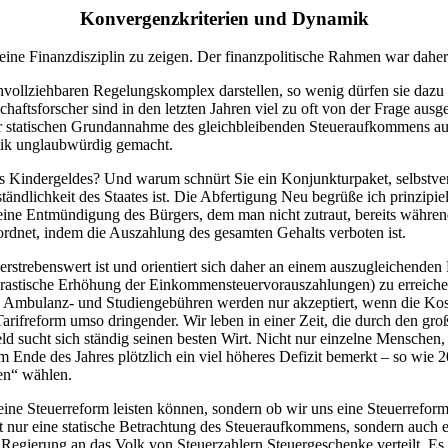
Konvergenzkriterien und Dynamik
keine Finanzdisziplin zu zeigen. Der finanzpolitische Rahmen war dahe
hvollziehbaren Regelungskomplex darstellen, so wenig dürfen sie dazu 
schaftsforscher sind in den letzten Jahren viel zu oft von der Frage aus
der statischen Grundannahme des gleichbleibenden Steueraufkommens au
litik unglaubwürdig gemacht.
 Kindergeldes? Und warum schnürt Sie ein Konjunkturpaket, selbstvers
ständlichkeit des Staates ist. Die Abfertigung Neu begrüße ich prinzip
ung eine Entmündigung des Bürgers, dem man nicht zutraut, bereits wäh
rordnet, indem die Auszahlung des gesamten Gehalts verboten ist.
rstrebenswert ist und orientiert sich daher an einem auszugleichenden
drastische Erhöhung der Einkommensteuervorauszahlungen) zu erreiche
uch Ambulanz- und Studiengebühren werden nur akzeptiert, wenn die Ko
rifreform umso dringender. Wir leben in einer Zeit, die durch den gro
ld sucht sich ständig seinen besten Wirt. Nicht nur einzelne Menschen
Ende des Jahres plötzlich ein viel höheres Defizit bemerkt – so wie 2
en“ wählen.
ns eine Steuerreform leisten können, sondern ob wir uns eine Steuerref
nur eine statische Betrachtung des Steueraufkommens, sondern auch ein
ge Regierung an das Volk von Steuerzahlern Steuergeschenke verteilt. 