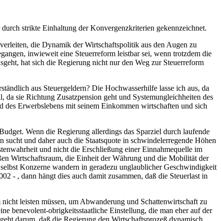
r durch strikte Einhaltung der Konvergenzkriterien gekennzeichnet.
verleiten, die Dynamik der Wirtschaftspolitik aus den Augen zu
gegangen, inwieweit eine Steuerreform leistbar sei, wenn trotzdem die
sgeht, hat sich die Regierung nicht nur den Weg zur Steuerreform
tändlich aus Steuergeldern? Die Hochwasserhilfe lasse ich aus, da
iell, da sie Richtung Zusatzpension geht und Systemungleichheiten des
rend des Erwerbslebens mit seinem Einkommen wirtschaften und sich
 Budget. Wenn die Regierung allerdings das Sparziel durch laufende
n sucht und daher auch die Staatsquote in schwindelerregende Höhen
stenwahrheit und nicht die Erschließung einer Einnahmequelle im
ßen Wirtschaftsraum, die Einheit der Währung und die Mobilität der
, selbst Konzerne wandern in geradezu unglaublicher Geschwindigkeit
002 - , dann hängt dies auch damit zusammen, daß die Steuerlast in
orm nicht leisten müssen, um Abwanderung und Schattenwirtschaft zu
e benevolent-obrigkeitsstaatliche Einstellung, die man eher auf der
Es geht darum, daß die Regierung den Wirtschaftsprozeß dynamisch