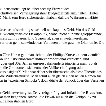
ldensquote liegt bei über sechzig Prozent des
chrittweisen Verringerung ihrer Budgetdefizite anzuhalten. Hinter
er D-Mark zum Euro sichergestellt haben, daß die Währung an Härte
 Gesellschaftsordnung so schnell wie kaputtes Geld. Wo das Geld
wichtiger als die Fiskalpolitik, wobei nicht nur eine galoppierende,
Anreiz zum Sparen. Und Sparen ist, allen entgegengesetzten,
verloren geht, schwindet das Vertrauen in die gesamte Ökonomie. Die
 70er Jahren gab man sich mit der Phillips-Kurve - einem ziemlich
n und Arbeitslosenrate indirekt proportional verhielten, und
 20er und 30er Jahren unseres Jahrhunderts ignorierte man. So als
en die Ökonomen, sich entweder Vollbeschäftigung oder
beitslosigkeit?" Man war daher sehr überrascht, als diese Theorie des
 die Wirtschaftskrise. Man schuf auch gleich einen neuen Namen für
ion in "exogenen Schocks", doch dürfte der Schock über das Versagen
er Geldentwertung ist. Zeitverzögert folgt auf Inflation die Rezession,
at man begonnen, sowohl die Fiskal- als auch die Geldpolitik zu
auf einen stabilen Euro.