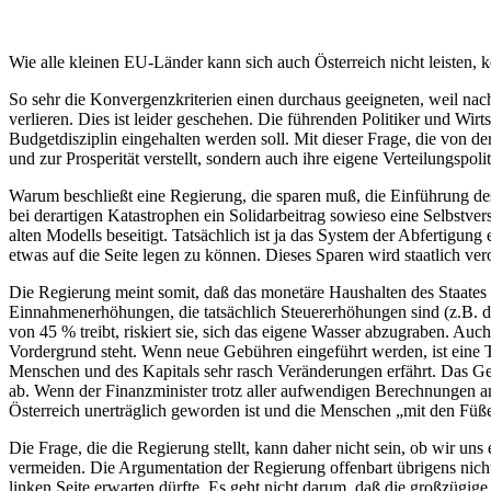
Wie alle kleinen EU-Länder kann sich auch Österreich nicht leisten, 
So sehr die Konvergenzkriterien einen durchaus geeigneten, weil nac
verlieren. Dies ist leider geschehen. Die führenden Politiker und Wirt
Budgetdisziplin eingehalten werden soll. Mit dieser Frage, die von 
und zur Prosperität verstellt, sondern auch ihre eigene Verteilungspo
Warum beschließt eine Regierung, die sparen muß, die Einführung des
bei derartigen Katastrophen ein Solidarbeitrag sowieso eine Selbstver
alten Modells beseitigt. Tatsächlich ist ja das System der Abfertig
etwas auf die Seite legen zu können. Dieses Sparen wird staatlich ve
Die Regierung meint somit, daß das monetäre Haushalten des Staates e
Einnahmenerhöhungen, die tatsächlich Steuererhöhungen sind (z.B. 
von 45 % treibt, riskiert sie, sich das eigene Wasser abzugraben. A
Vordergrund steht. Wenn neue Gebühren eingeführt werden, ist eine Ta
Menschen und des Kapitals sehr rasch Veränderungen erfährt. Das Ge
ab. Wenn der Finanzminister trotz aller aufwendigen Berechnungen am 
Österreich unerträglich geworden ist und die Menschen „mit den Füß
Die Frage, die die Regierung stellt, kann daher nicht sein, ob wir u
vermeiden. Die Argumentation der Regierung offenbart übrigens nicht 
linken Seite erwarten dürfte. Es geht nicht darum, daß die großzügi