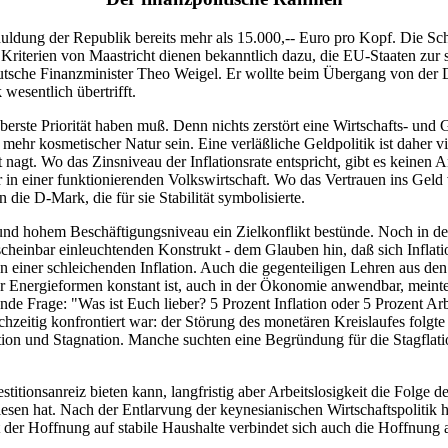
ldung der Republik bereits mehr als 15.000,-- Euro pro Kopf. Die Schu
Kriterien von Maastricht dienen bekanntlich dazu, die EU-Staaten zur s
ige deutsche Finanzminister Theo Weigel. Er wollte beim Übergang von d
wesentlich übertrifft.
erste Priorität haben muß. Denn nichts zerstört eine Wirtschafts- und
r kosmetischer Natur sein. Eine verläßliche Geldpolitik ist daher viel 
 nagt. Wo das Zinsniveau der Inflationsrate entspricht, gibt es keinen 
n einer funktionierenden Volkswirtschaft. Wo das Vertrauen ins Geld 
ie D-Mark, die für sie Stabilität symbolisierte.
nd hohem Beschäftigungsniveau ein Zielkonflikt bestünde. Noch in den
scheinbar einleuchtenden Konstrukt - dem Glauben hin, daß sich Inflatio
 einer schleichenden Inflation. Auch die gegenteiligen Lehren aus den
 Energieformen konstant ist, auch in der Ökonomie anwendbar, meint
rende Frage: "Was ist Euch lieber? 5 Prozent Inflation oder 5 Prozent Ar
zeitig konfrontiert war: der Störung des monetären Kreislaufes folgte
tion und Stagnation. Manche suchten eine Begründung für die Stagflat
estitionsanreiz bieten kann, langfristig aber Arbeitslosigkeit die Folge d
en hat. Nach der Entlarvung der keynesianischen Wirtschaftspolitik h
it der Hoffnung auf stabile Haushalte verbindet sich auch die Hoffnung 