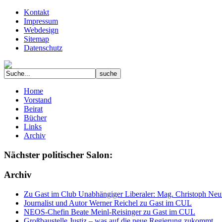
Kontakt
Impressum
Webdesign
Sitemap
Datenschutz
Home
Vorstand
Beirat
Bücher
Links
Archiv
Nächster politischer Salon:
Archiv
Zu Gast im Club Unabhängiger Liberaler: Mag. Christoph Neuma
Journalist und Autor Werner Reichel zu Gast im CUL
NEOS-Chefin Beate Meinl-Reisinger zu Gast im CUL
Großbaustelle Justiz – was auf die neue Regierung zukommt