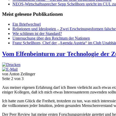
NEOS-Wirtschaftssprecher Sepp Schellhorn spricht im CUL zum
Meist gelesene Publikationen
Ein Briefwechsel
Religionen und Ideologien – Zwei Erscheinungsformen falsch
Wie schlimm ist der Standard?
Untersuchung über den Reichtum der Nationen
Franz Schellhorn, Chef der „Agenda Austria“ im Club Unabhän
Vom Elfenbeinturm zur Technologie der Z
von Anton Zeilinger
Seite 2 von 3
Aus meiner eigenen Erfahrung darf ich Ihnen vielleicht auch etwas er
einiger Kollegen, daß ich mich etwas Interessanterem zuwenden sollte
Ich hatte zum Glück die Freiheit, trotzdem zu tun, was mich interess
die vollkommen jeder Intuition, jedem gesunden Menschenverstand wid
Der Peer Review hat meine ersten Forschungsprojekte gerettet und he